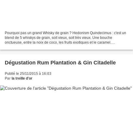
Pourquoi pas un grand Whisky de grain ? Hedonism Quindecimus : c'est un
blend de 5 whiskys de grain, soit vieux, soit très vieux. Une bouche
onctueuse, entre la noix de coco, les fruits exotiques et le caramel.
Envoutant. Série limitée à 5689 bouteilles,...
Dégustation Rum Plantation & Gin Citadelle
Publié le 25/11/2015 à 16:03
Par
la treille d'or