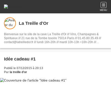
MENU
La Treille d'Or
Bienvenue sur le site de la cave La Treille d'Or /// Vins, Champagnes &
Spiritueux /// 21 rue de la Tombe Issoire 75014 Paris /// 01.45.80.35.49 ///
contact@latreilledor.fr /// lundi 16h-20h /// mardi 10h-13h +16h-20h ///
mercredi 16h-20h /// jeudi 10h-13h +16h-20h /// vendredi 10h-13h +15h-
20h30 /// samedi 10h-13h30 + 14h30-20h
Idée cadeau #1
Publié le 07/12/2015 à 20:13
Par
la treille d'or