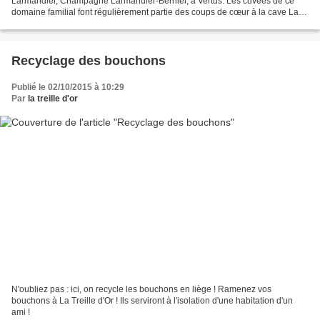
Larmandier, Champagne Larmandier-Bernier, à Vertus. Les cuvées de ce
domaine familial font régulièrement partie des coups de cœur à la cave La
Treille d'Or depuis de nombreuses...
Recyclage des bouchons
Publié le 02/10/2015 à 10:29
Par
la treille d'or
N'oubliez pas : ici, on recycle les bouchons en liège ! Ramenez vos
bouchons à La Treille d'Or ! Ils serviront à l'isolation d'une habitation d'un
ami !