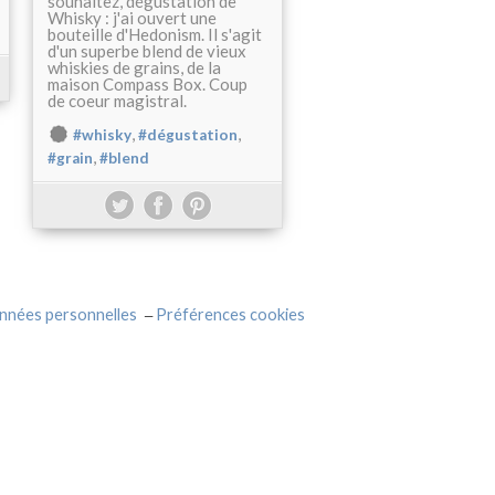
souhaitez, dégustation de
Whisky : j'ai ouvert une
bouteille d'Hedonism. Il s'agit
d'un superbe blend de vieux
whiskies de grains, de la
maison Compass Box. Coup
de coeur magistral.
,
,
#whisky
#dégustation
,
#grain
#blend
nnées personnelles
Préférences cookies