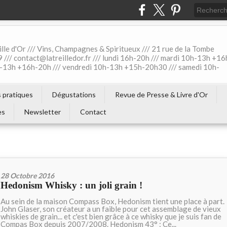
ille d'Or /// Vins, Champagnes & Spiritueux /// 21 rue de la Tombe
 /// contact@latreilledor.fr /// lundi 16h-20h /// mardi 10h-13h +16
0h-13h +16h-20h /// vendredi 10h-13h +15h-20h30 /// samedi 10h-
s pratiques
Dégustations
Revue de Presse & Livre d'Or
es
Newsletter
Contact
28 Octobre 2016
Hedonism Whisky : un joli grain !
Au sein de la maison Compass Box, Hedonism tient une place à part.
John Glaser, son créateur a un faible pour cet assemblage de vieux
whiskies de grain... et c'est bien grâce à ce whisky que je suis fan de
Compas Box depuis 2007/2008. Hedonism 43° : Ce...