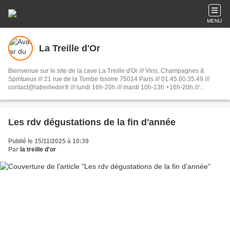
MENU
La Treille d'Or
Bienvenue sur le site de la cave La Treille d'Or /// Vins, Champagnes &
Spiritueux /// 21 rue de la Tombe Issoire 75014 Paris /// 01.45.80.35.49 ///
contact@latreilledor.fr /// lundi 16h-20h /// mardi 10h-13h +16h-20h ///
mercredi 16h-20h /// jeudi 10h-13h +16h-20h /// vendredi 10h-13h +15h-
20h30 /// samedi 10h-13h30 + 14h30-20h
Les rdv dégustations de la fin d'année
Publié le 15/11/2025 à 10:39
Par
la treille d'or