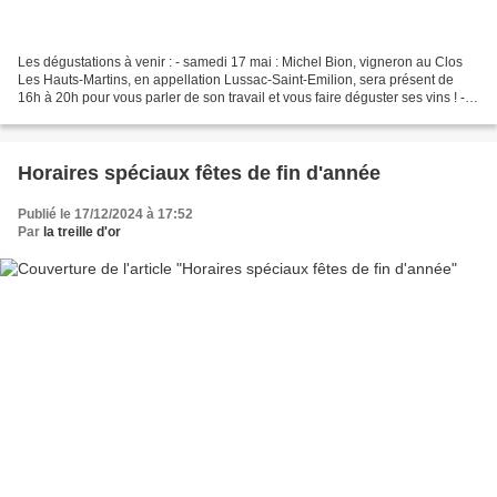
Les dégustations à venir : - samedi 17 mai : Michel Bion, vigneron au Clos
Les Hauts-Martins, en appellation Lussac-Saint-Emilion, sera présent de
16h à 20h pour vous parler de son travail et vous faire déguster ses vins ! -
vendredi 6 juin : les vins...
Horaires spéciaux fêtes de fin d'année
Publié le 17/12/2024 à 17:52
Par
la treille d'or