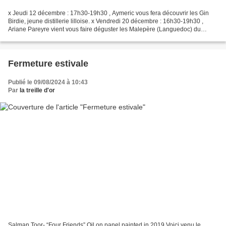
x Jeudi 12 décembre : 17h30-19h30 , Aymeric vous fera découvrir les Gin
Birdie, jeune distillerie lilloise. x Vendredi 20 décembre : 16h30-19h30 ,
Ariane Pareyre vient vous faire déguster les Malepère (Languedoc) du
Domaine de la Sapinière. x Lundi 23...
Fermeture estivale
Publié le 09/08/2024 à 10:43
Par
la treille d'or
Salman Toor- “Four Friends” Oil on panel painted in 2019 Voici venu le