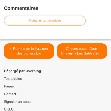
Commentaires
Ajouter un commentaire
< Reprise de la livraison
Choses bues...Cour-
des paniers Bio
Cheverny Les Sables 2010
du Domaine Philippe
Tessier >
Hébergé par Overblog
Top articles
Pages
Contact
Signaler un abus
C.G.U.