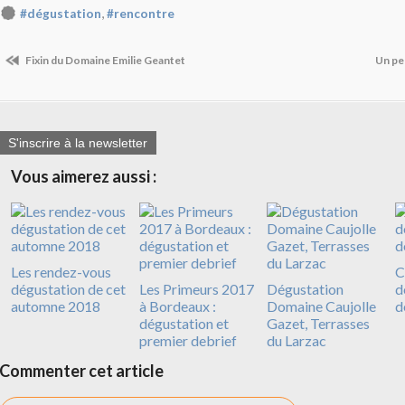
,
#dégustation
#rencontre
Fixin du Domaine Emilie Geantet
Un pe
S'inscrire à la newsletter
Vous aimerez aussi :
Les rendez-vous
C
dégustation de cet
Les Primeurs 2017
Dégustation
d
automne 2018
à Bordeaux :
Domaine Caujolle
d
dégustation et
Gazet, Terrasses
premier debrief
du Larzac
Commenter cet article