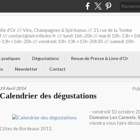
ille d'Or /// Vins, Champagnes & Spiritueux /// 21 rue de la Tombe
 /// contact@latreilledor.fr /// lundi 16h-20h /// mardi 10h-13h +16
0h-13h +16h-20h /// vendredi 10h-13h +15h-20h30 /// samedi 10h-
s pratiques
Dégustations
Revue de Presse & Livre d'Or
es
Newsletter
Contact
19 Avril 2014
Pub
Calendrier des dégustations
- vendredi 10 octobre 2
Domaine Les Carmels
.
S
viendra vous faire décou
Côtes de Bordeaux 2011.