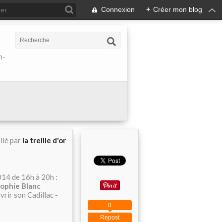
Connexion
+
Créer mon blog
h-
lié par
la treille d'or
014 de 16h à 20h :
ophie Blanc
vrir son Cadillac -
0
Repost