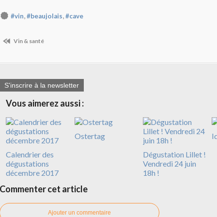
,
,
#vin
#beaujolais
#cave
Vin & santé
S'inscrire à la newsletter
Vous aimerez aussi :
Ostertag
I
Calendrier des
Dégustation Lillet !
dégustations
Vendredi 24 juin
décembre 2017
18h !
Commenter cet article
Ajouter un commentaire