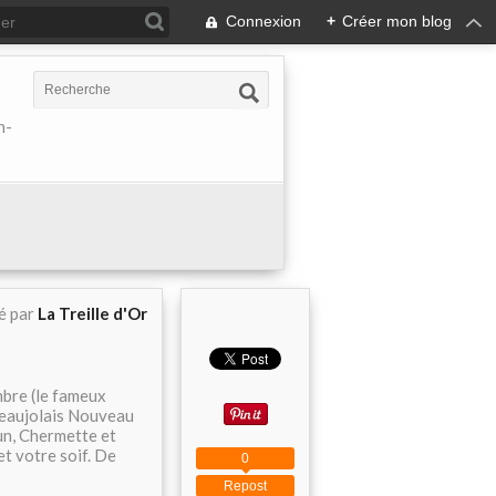
Connexion
+
Créer mon blog
h-
é par
La Treille d'Or
mbre (le fameux
 Beaujolais Nouveau
un, Chermette et
et votre soif. De
0
Repost