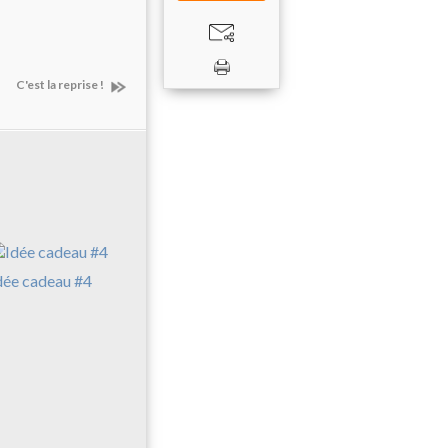
C'est la reprise !
dée cadeau #4