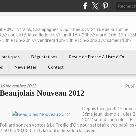
ille d'Or /// Vins, Champagnes & Spiritueux /// 21 rue de la Tombe
 /// contact@latreilledor.fr /// lundi 16h-20h /// mardi 10h-13h +16
0h-13h +16h-20h /// vendredi 10h-13h +15h-20h30 /// samedi 10h-
s pratiques
Dégustations
Revue de Presse & Livre d'Or
es
Newsletter
Contact
16 Novembre 2012
Publi
Beaujolais Nouveau 2012
Depuis hier, jeudi 15 nove
3éme jeudi du mois...), les
2012 sont disponibles : Br
Foillard sont en ventes à La Treille d'Or, pour satisfaire vos papilles 
7,50 € à 10,00 € TTC la bouteille, selon la cuvée.