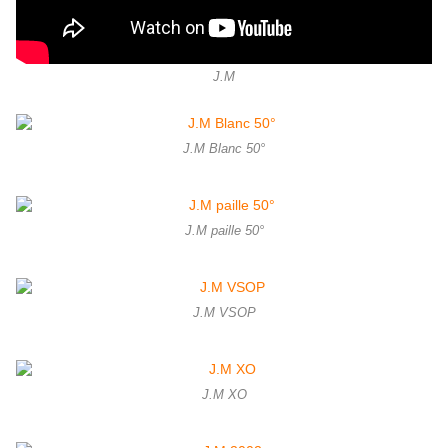
J.M
J.M Blanc 50°
J.M paille 50°
J.M VSOP
J.M XO