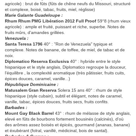
agricole) : brut de fûts (fûts de chêne neufs du Missouri, structuré
et complexe, boisé, tabac, fruits, miel, réglisse)
Marie Galante Guadeloupe :
Rhum Rhum PMG Libération 2012 Full Proof
59°8 (rhum vieux
agricole) : ample et fruité, puissant et riche, superbe. Notes de
fruits mûrs, d'amandes grillées.
Venezuela :
Santa Teresa 1796
40° : "Ron de Venezuela" typique et
complexe. Notes de banane, de toffee, de miel, de tabac et de
noix.
Diplomatico Reserva Exclusiva
40° : hybride entre le style
hispanique et le style anglais, Diplomatico regroupe la douceur,
l'équilibre , la complexité aromatique (très pâtissier, fruits cuits,
épices douces, caramel, vanille...)
République Dominicaine :
Matusalem Gran Reserva
Solera 15 ans 40° : rhum de style
hispanique (style cubain), subtil et élégant, notes de caramel,
vanille, tabac, épices douces, fruits secs, fruits confits.
Barbades :
Mount Gay Black Barrel
43° : rhum de mélasse de style anglais,
elevé en fûts de bourbons fortement bousinés (calcinés), d'où
des arômes assez boisés et épicés, gourmand (ananas, banane)
et éxubérant (folral, vanillé, médicinal, bois de santal).