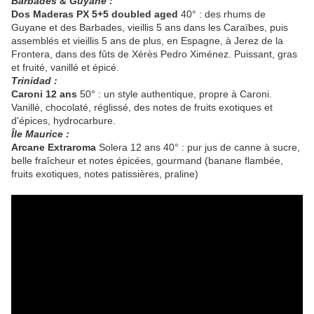
Barbades & Guyane :
Dos Maderas PX 5+5 doubled aged
40° : des rhums de
Guyane et des Barbades, vieillis 5 ans dans les Caraïbes, puis
assemblés et vieillis 5 ans de plus, en Espagne, à Jerez de la
Frontera, dans des fûts de Xérès Pedro Ximénez. Puissant, gras
et fruité, vanillé et épicé.
Trinidad :
Caroni 12 ans
50° : un style authentique, propre à Caroni.
Vanillé, chocolaté, réglissé, des notes de fruits exotiques et
d'épices, hydrocarbure.
Île Maurice :
Arcane Extraroma
Solera 12 ans 40° : pur jus de canne à sucre,
belle fraîcheur et notes épicées, gourmand (banane flambée,
fruits exotiques, notes patissières, praline)