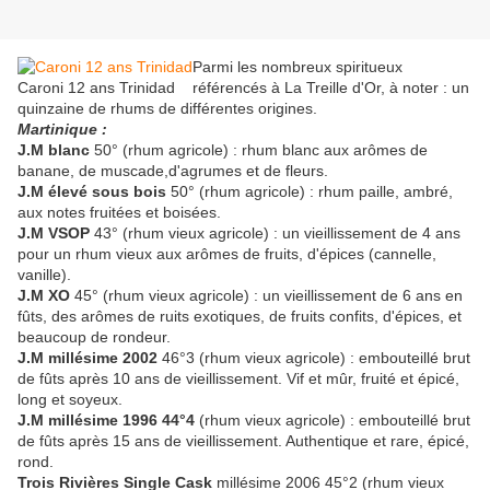
Parmi les nombreux spiritueux
Caroni 12 ans Trinidad
référencés à La Treille d'Or, à noter : un
quinzaine de rhums de différentes origines.
Martinique :
J.M blanc
50° (rhum agricole) : rhum blanc aux arômes de
banane, de muscade,d'agrumes et de fleurs.
J.M élevé sous bois
50° (rhum agricole) : rhum paille, ambré,
aux notes fruitées et boisées.
J.M VSOP
43° (rhum vieux agricole) : un vieillissement de 4 ans
pour un rhum vieux aux arômes de fruits, d'épices (cannelle,
vanille).
J.M XO
45° (rhum vieux agricole) : un vieillissement de 6 ans en
fûts, des arômes de ruits exotiques, de fruits confits, d'épices, et
beaucoup de rondeur.
J.M millésime 2002
46°3 (rhum vieux agricole) : embouteillé brut
de fûts après 10 ans de vieillissement. Vif et mûr, fruité et épicé,
long et soyeux.
J.M millésime 1996 44°4
(rhum vieux agricole) : embouteillé brut
de fûts après 15 ans de vieillissement. Authentique et rare, épicé,
rond.
Trois Rivières Single Cask
millésime 2006 45°2 (rhum vieux